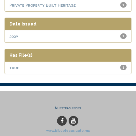
Private Property Built Heritage
1
Date issued
2009
1
Has File(s)
true
1
Nuestras redes
www.bibliotecas.ugto.mx