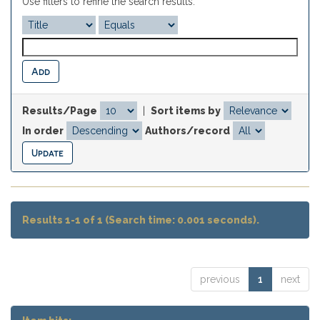
Use filters to refine the search results.
Results/Page
|
Sort items by
In order
Authors/record
Results 1-1 of 1 (Search time: 0.001 seconds).
previous
1
next