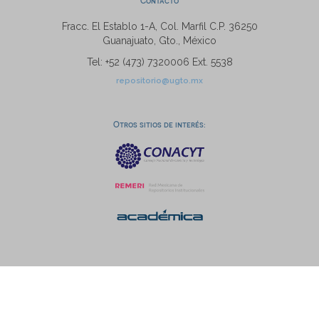
Contacto
Fracc. El Establo 1-A, Col. Marfil C.P. 36250
Guanajuato, Gto., México
Tel: +52 (473) 7320006 Ext. 5538
repositorio@ugto.mx
Otros sitios de interés: