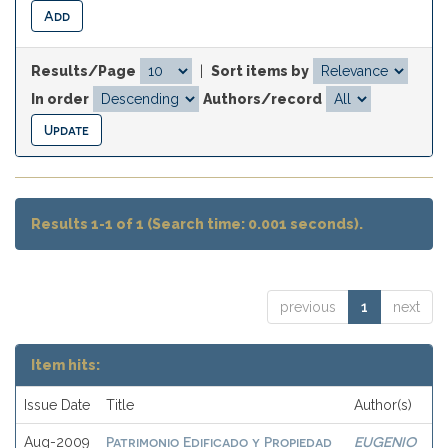
Results/Page
|
Sort items by
In order
Authors/record
Results 1-1 of 1 (Search time: 0.001 seconds).
previous
1
next
Item hits:
Issue Date
Title
Author(s)
Patrimonio Edificado y Propiedad
EUGENIO
Aug-2009