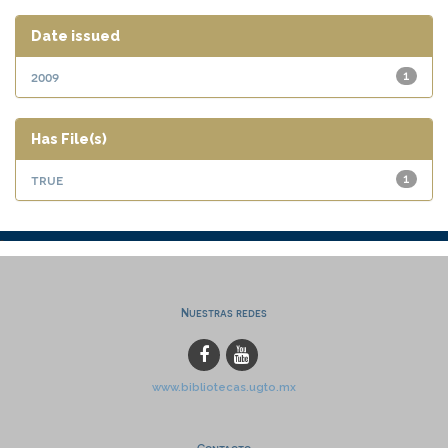
Date issued
2009
1
Has File(s)
true
1
Nuestras redes
www.bibliotecas.ugto.mx