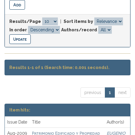
Results/Page
|
Sort items by
In order
Authors/record
Results 1-1 of 1 (Search time: 0.001 seconds).
previous
1
next
Item hits:
Issue Date
Title
Author(s)
Patrimonio Edificado y Propiedad
EUGENIO
Aug-2009