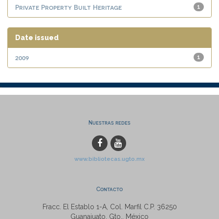
Private Property Built Heritage
1
Date issued
2009
1
Nuestras redes
www.bibliotecas.ugto.mx
Contacto
Fracc. El Establo 1-A, Col. Marfil C.P. 36250
Guanajuato, Gto., México