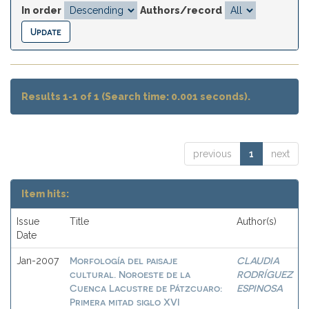
In order
Authors/record
Results 1-1 of 1 (Search time: 0.001 seconds).
previous
1
next
Item hits:
Issue
Title
Author(s)
Date
Morfología del paisaje
CLAUDIA
Jan-2007
cultural. Noroeste de la
RODRÍGUEZ
Cuenca Lacustre de Pátzcuaro:
ESPINOSA
Primera mitad siglo XVI