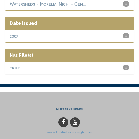
Watersheds - Morelia, Mich. - Cen...
1
Date issued
2007
1
Has File(s)
true
1
Nuestras redes
www.bibliotecas.ugto.mx