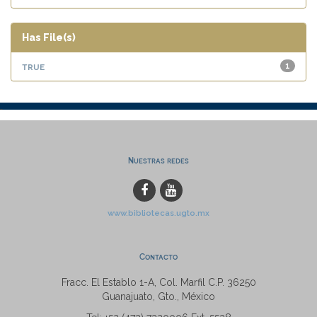
Has File(s)
true
1
Nuestras redes
www.bibliotecas.ugto.mx
Contacto
Fracc. El Establo 1-A, Col. Marfil C.P. 36250
Guanajuato, Gto., México