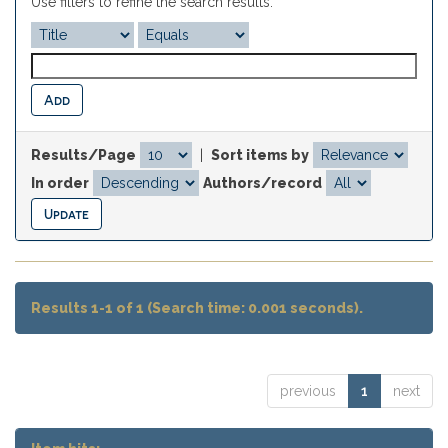
Use filters to refine the search results.
Results/Page
|
Sort items by
In order
Authors/record
Results 1-1 of 1 (Search time: 0.001 seconds).
previous
1
next