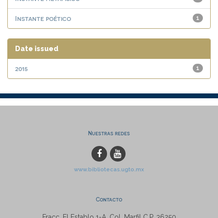
Instante poético
1
Date issued
2015
1
Nuestras redes
www.bibliotecas.ugto.mx
Contacto
Fracc. El Establo 1-A, Col. Marfil C.P. 36250