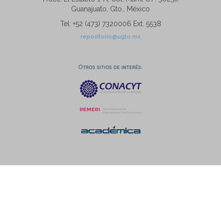
Guanajuato, Gto., México
Tel: +52 (473) 7320006 Ext. 5538
repositorio@ugto.mx
Otros sitios de interés: