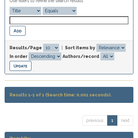
Use filters to refine the search results.
Results/Page
|
Sort items by
In order
Authors/record
Results 1-1 of 1 (Search time: 0.001 seconds).
previous
1
next