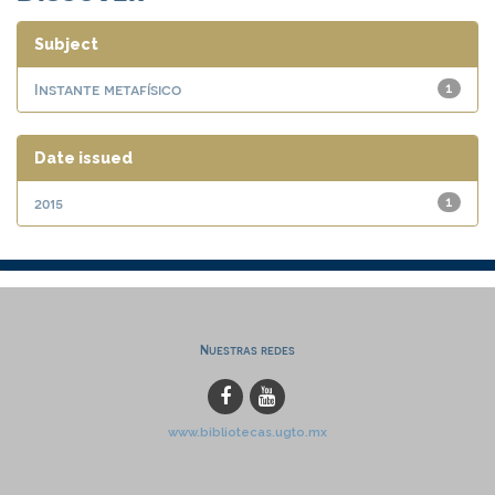
Subject
Instante metafísico
1
Date issued
2015
1
Nuestras redes
www.bibliotecas.ugto.mx