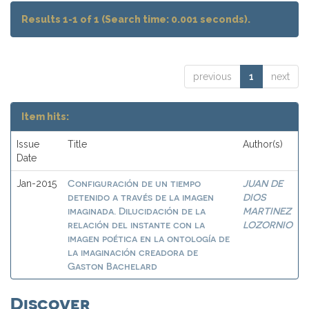
Results 1-1 of 1 (Search time: 0.001 seconds).
previous
1
next
Item hits:
Issue
Title
Author(s)
Date
Configuración de un tiempo
JUAN DE
Jan-2015
detenido a través de la imagen
DIOS
imaginada. Dilucidación de la
MARTINEZ
relación del instante con la
LOZORNIO
imagen poética en la ontología de
la imaginación creadora de
Gaston Bachelard
Discover