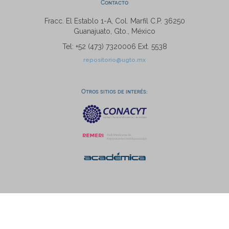
Contacto
Fracc. El Establo 1-A, Col. Marfil C.P. 36250
Guanajuato, Gto., México
Tel: +52 (473) 7320006 Ext. 5538
repositorio@ugto.mx
Otros sitios de interés: