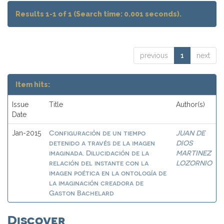
Results 1-1 of 1 (Search time: 0.001 seconds).
previous
1
next
Item hits:
Issue
Title
Author(s)
Date
Configuración de un tiempo
JUAN DE
Jan-2015
detenido a través de la imagen
DIOS
imaginada. Dilucidación de la
MARTINEZ
relación del instante con la
LOZORNIO
imagen poética en la ontología de
la imaginación creadora de
Gaston Bachelard
Discover