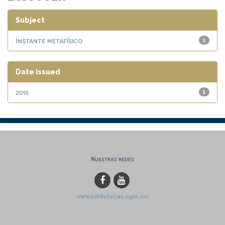
Subject
Instante metafísico
1
Date issued
2015
1
Nuestras redes
www.bibliotecas.ugto.mx