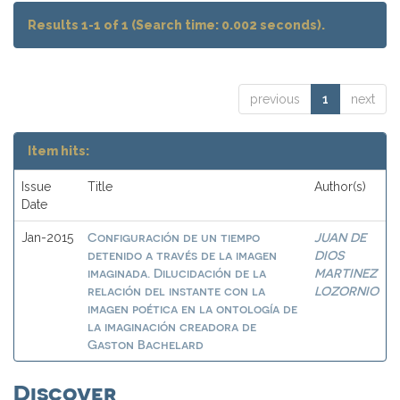
Results 1-1 of 1 (Search time: 0.002 seconds).
previous
1
next
Item hits:
Issue
Title
Author(s)
Date
Configuración de un tiempo
JUAN DE
Jan-2015
detenido a través de la imagen
DIOS
imaginada. Dilucidación de la
MARTINEZ
relación del instante con la
LOZORNIO
imagen poética en la ontología de
la imaginación creadora de
Gaston Bachelard
Discover