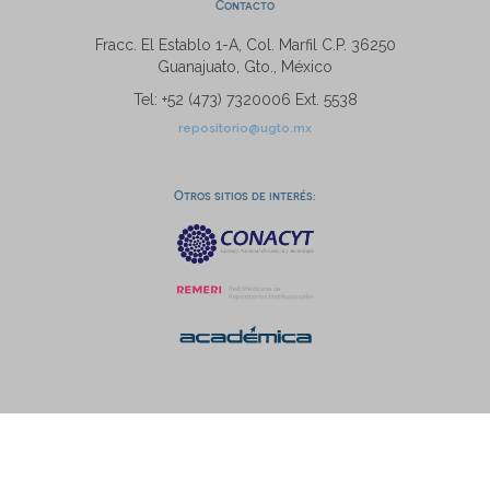
Contacto
Fracc. El Establo 1-A, Col. Marfil C.P. 36250
Guanajuato, Gto., México
Tel: +52 (473) 7320006 Ext. 5538
repositorio@ugto.mx
Otros sitios de interés: