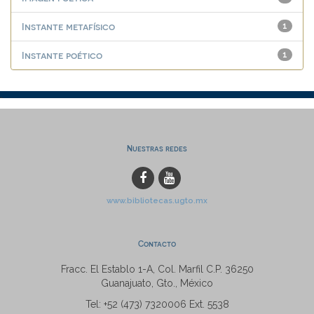
Instante metafísico
1
Instante poético
1
Nuestras redes
www.bibliotecas.ugto.mx
Contacto
Fracc. El Establo 1-A, Col. Marfil C.P. 36250
Guanajuato, Gto., México
Tel: +52 (473) 7320006 Ext. 5538