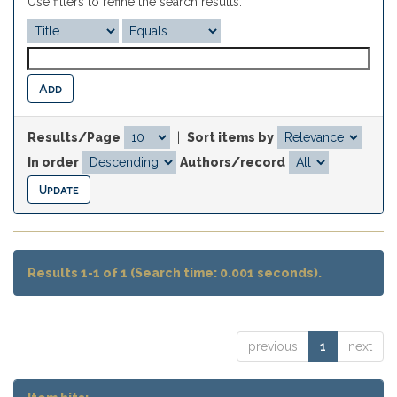
Use filters to refine the search results.
Results/Page
|
Sort items by
In order
Authors/record
Results 1-1 of 1 (Search time: 0.001 seconds).
previous
1
next