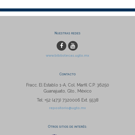
Nuestras redes
www.bibliotecas.ugto.mx
Contacto
Fracc. El Establo 1-A, Col. Marfil C.P. 36250
Guanajuato, Gto., México
Tel: +52 (473) 7320006 Ext. 5538
repositorio@ugto.mx
Otros sitios de interés: