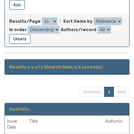
Results/Page
|
Sort items by
In order
Authors/record
Results 1-1 of 1 (Search time: 0.0 seconds).
previous
1
next
Item hits:
Issue
Title
Author(s)
Date