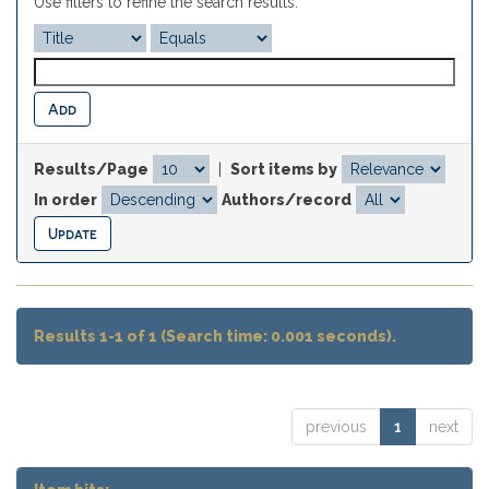
Use filters to refine the search results.
Results/Page
|
Sort items by
In order
Authors/record
Results 1-1 of 1 (Search time: 0.001 seconds).
previous
1
next