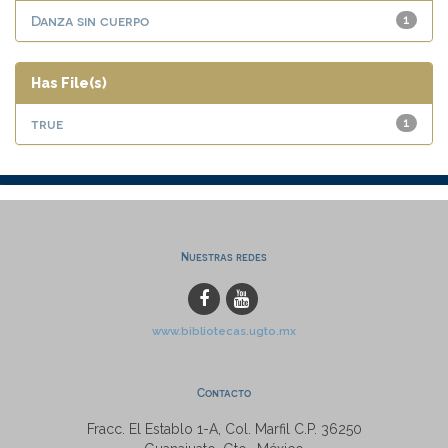
Danza sin cuerpo
1
Has File(s)
true
1
Nuestras redes
www.bibliotecas.ugto.mx
Contacto
Fracc. El Establo 1-A, Col. Marfil C.P. 36250