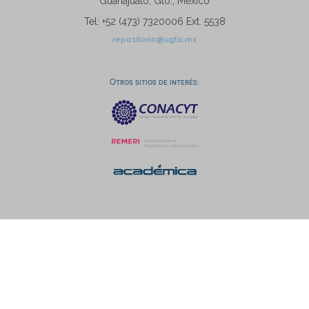
Guanajuato, Gto., México
Tel: +52 (473) 7320006 Ext. 5538
repositorio@ugto.mx
Otros sitios de interés: