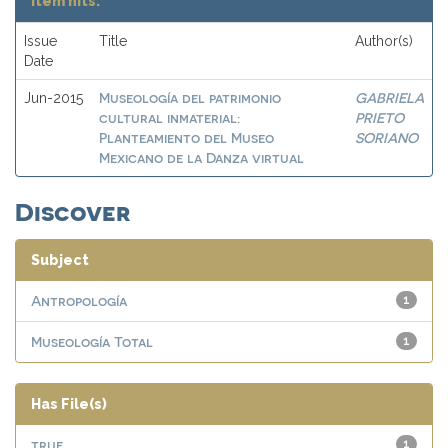
Item hits:
Issue
Title
Author(s)
Date
Museología del patrimonio
GABRIELA
Jun-2015
cultural inmaterial:
PRIETO
Planteamiento del Museo
SORIANO
Mexicano de la Danza virtual
Discover
Subject
Antropología
1
Museología Total
1
Has File(s)
true
1