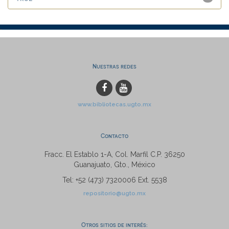
Nuestras redes
www.bibliotecas.ugto.mx
Contacto
Fracc. El Establo 1-A, Col. Marfil C.P. 36250
Guanajuato, Gto., México
Tel: +52 (473) 7320006 Ext. 5538
repositorio@ugto.mx
Otros sitios de interés: