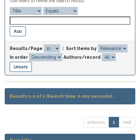
Use filters to refine the search results.
Results/Page
|
Sort items by
In order
Authors/record
Results 1-1 of 1 (Search time: 0.001 seconds).
previous
1
next