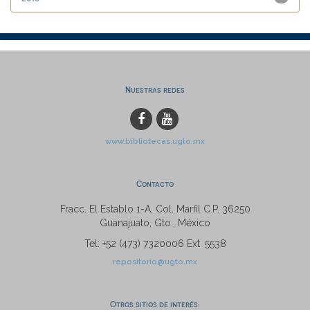
Nuestras redes
www.bibliotecas.ugto.mx
Contacto
Fracc. El Establo 1-A, Col. Marfil C.P. 36250
Guanajuato, Gto., México
Tel: +52 (473) 7320006 Ext. 5538
repositorio@ugto.mx
Otros sitios de interés: