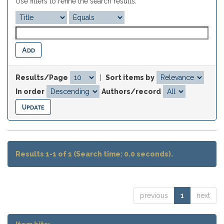
Use filters to refine the search results.
Results/Page
|
Sort items by
In order
Authors/record
Results 1-1 of 1 (Search time: 0.0 seconds).
previous
1
next