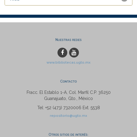
Nuestras redes
www.bibliotecas.ugto.mx
Contacto
Fracc. El Establo 1-A, Col. Marfil C.P. 36250
Guanajuato, Gto., México
Tel: +52 (473) 7320006 Ext. 5538
repositorio@ugto.mx
Otros sitios de interés: