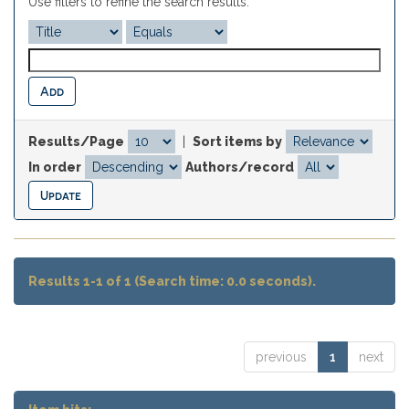
Use filters to refine the search results.
Results/Page
|
Sort items by
In order
Authors/record
Results 1-1 of 1 (Search time: 0.0 seconds).
previous
1
next