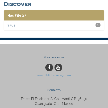
Discover
Has File(s)
true
1
Nuestras redes
www.bibliotecas.ugto.mx
Contacto
Fracc. El Establo 1-A, Col. Marfil C.P. 36250
Guanajuato, Gto., México