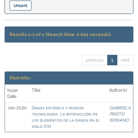
Results 1-1 of 1 (Search time: 0.001 seconds).
previous
1
next
Item hits:
Issue
Title
Author(s)
Date
Danza escénica y nuevas
GABRIELA
Jun-2020
tecnologías. La interacción de
PRIETO
los elementos de la danza en el
SORIANO
siglo XXI