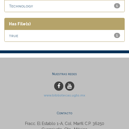
Technology
1
Has File(s)
true
1
Nuestras redes
www.bibliotecas.ugto.mx
Contacto
Fracc. El Establo 1-A, Col. Marfil C.P. 36250