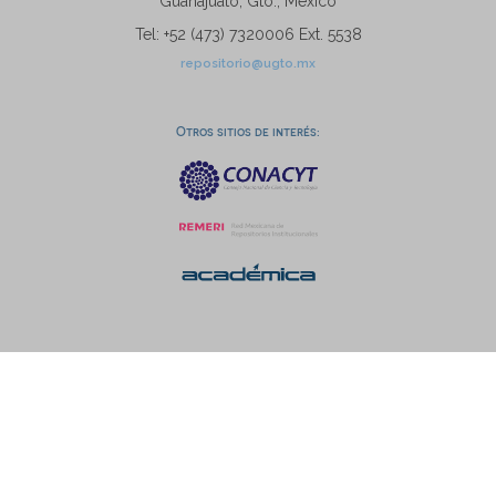
Guanajuato, Gto., México
Tel: +52 (473) 7320006 Ext. 5538
repositorio@ugto.mx
Otros sitios de interés: