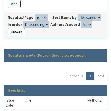
Results/Page
|
Sort items by
In order
Authors/record
Results 1-1 of 1 (Search time: 0.0 seconds).
previous
1
next
Item hits:
Issue
Title
Author(s)
Date