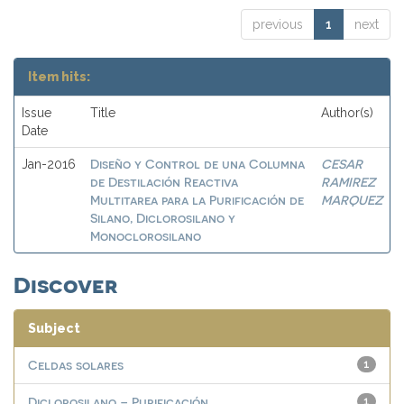
previous
1
next
Item hits:
Issue
Title
Author(s)
Date
Diseño y Control de una Columna
CESAR
Jan-2016
de Destilación Reactiva
RAMIREZ
Multitarea para la Purificación de
MARQUEZ
Silano, Diclorosilano y
Monoclorosilano
Discover
Subject
Celdas solares
1
Diclorosilano – Purificación
1