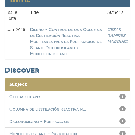
Item hits:
Issue
Title
Author(s)
Date
Diseño y Control de una Columna
CESAR
Jan-2016
de Destilación Reactiva
RAMIREZ
Multitarea para la Purificación de
MARQUEZ
Silano, Diclorosilano y
Monoclorosilano
Discover
Subject
Celdas solares
1
Columna de Destilación Reactiva M...
1
Diclorosilano – Purificación
1
Monoclorosilano - Purificación
1