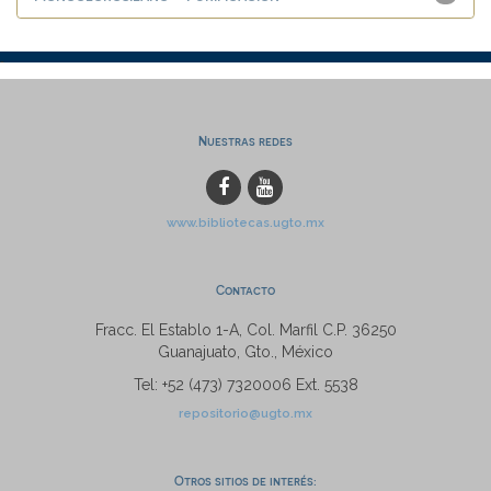
Nuestras redes
www.bibliotecas.ugto.mx
Contacto
Fracc. El Establo 1-A, Col. Marfil C.P. 36250
Guanajuato, Gto., México
Tel: +52 (473) 7320006 Ext. 5538
repositorio@ugto.mx
Otros sitios de interés: