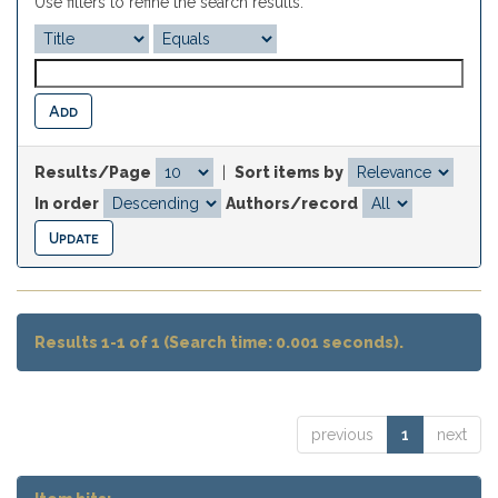
Use filters to refine the search results.
Results/Page
|
Sort items by
In order
Authors/record
Results 1-1 of 1 (Search time: 0.001 seconds).
previous
1
next