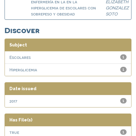
enfermería en la en la
ELIZABETH
hiperglicemia de escolares con
GONZALEZ
sobrepeso y obesidad
SOTO
Discover
Subject
Escolares
1
Hiperglicemia
1
Date issued
2017
1
Has File(s)
true
1