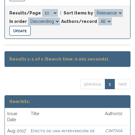
Results/Page
|
Sort items by
In order
Authors/record
Results 1-1 of 1 (Search time: 0.001 seconds).
previous
1
next
Item hits:
Issue
Title
Author(s)
Date
Efecto de una intervención de
CINTHIA
Aug-2017