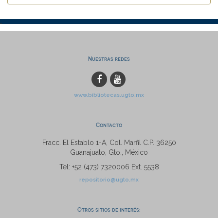
Nuestras redes
www.bibliotecas.ugto.mx
Contacto
Fracc. El Establo 1-A, Col. Marfil C.P. 36250
Guanajuato, Gto., México
Tel: +52 (473) 7320006 Ext. 5538
repositorio@ugto.mx
Otros sitios de interés: