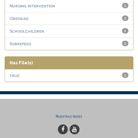
Nursing intervention
1
Obesidad
1
Schoolchildren
1
Sobrepeso
1
Has File(s)
true
1
Nuestras redes