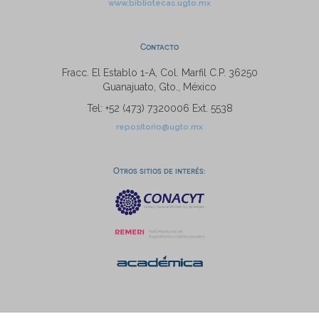
www.bibliotecas.ugto.mx
Contacto
Fracc. El Establo 1-A, Col. Marfil C.P. 36250
Guanajuato, Gto., México
Tel: +52 (473) 7320006 Ext. 5538
repositorio@ugto.mx
Otros sitios de interés: