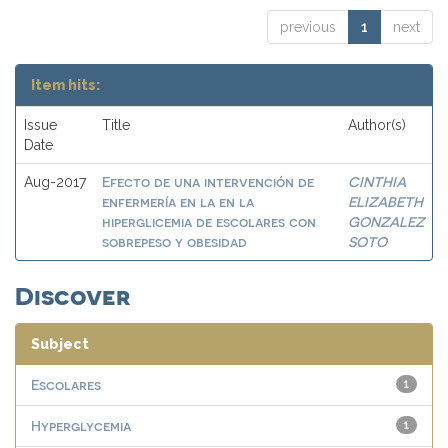
previous
1
next
Item hits:
Issue
Title
Author(s)
Date
Efecto de una intervención de
CINTHIA
Aug-2017
enfermería en la en la
ELIZABETH
hiperglicemia de escolares con
GONZALEZ
sobrepeso y obesidad
SOTO
Discover
Subject
Escolares
1
Hyperglycemia
1