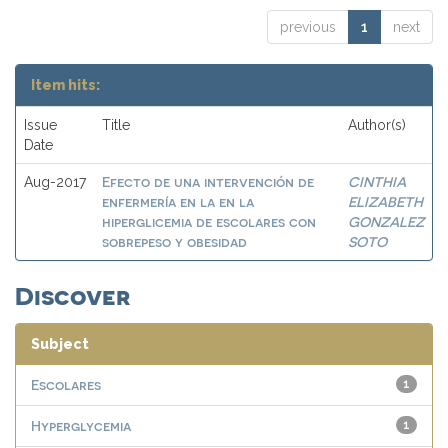
previous
1
next
Item hits:
Issue
Title
Author(s)
Date
Efecto de una intervención de
CINTHIA
Aug-2017
enfermería en la en la
ELIZABETH
hiperglicemia de escolares con
GONZALEZ
sobrepeso y obesidad
SOTO
Discover
Subject
Escolares
1
Hyperglycemia
1