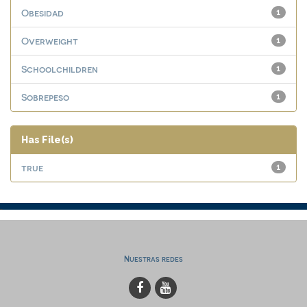
Obesidad
1
Overweight
1
Schoolchildren
1
Sobrepeso
1
Has File(s)
true
1
Nuestras redes