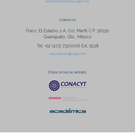
www.bibliotecas.ugto.mx
Contacto
Fracc. El Establo 1-A, Col. Marfil C.P. 36250
Guanajuato, Gto., México
Tel: +52 (473) 7320006 Ext. 5538
repositorio@ugto.mx
Otros sitios de interés: