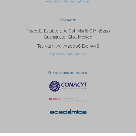
www.bibliotecas.ugto.mx
Contacto
Fracc. El Establo 1-A, Col. Marfil C.P. 36250
Guanajuato, Gto., México
Tel: +52 (473) 7320006 Ext. 5538
repositorio@ugto.mx
Otros sitios de interés: