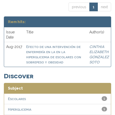
previous
1
next
Item hits:
Issue
Title
Author(s)
Date
Efecto de una intervención de
CINTHIA
Aug-2017
enfermería en la en la
ELIZABETH
hiperglicemia de escolares con
GONZALEZ
sobrepeso y obesidad
SOTO
Discover
Subject
Escolares
1
Hiperglicemia
1