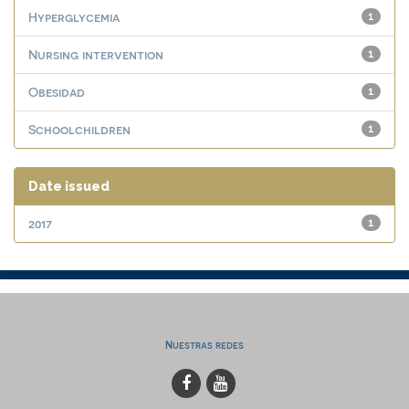
Hyperglycemia
1
Nursing intervention
1
Obesidad
1
Schoolchildren
1
Date issued
2017
1
Nuestras redes