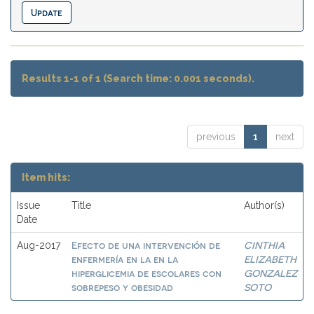
Results 1-1 of 1 (Search time: 0.001 seconds).
previous
1
next
Item hits:
Issue
Title
Author(s)
Date
Efecto de una intervención de
CINTHIA
Aug-2017
enfermería en la en la
ELIZABETH
hiperglicemia de escolares con
GONZALEZ
sobrepeso y obesidad
SOTO