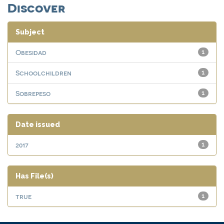
Discover
Subject
Obesidad
1
Schoolchildren
1
Sobrepeso
1
Date issued
2017
1
Has File(s)
true
1