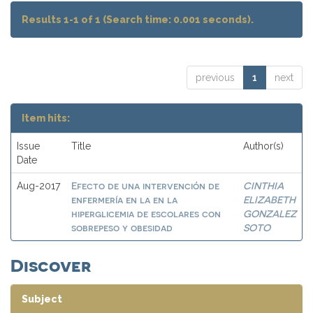
Results 1-1 of 1 (Search time: 0.001 seconds).
previous
1
next
Item hits:
Issue
Title
Author(s)
Date
Efecto de una intervención de
CINTHIA
Aug-2017
enfermería en la en la
ELIZABETH
hiperglicemia de escolares con
GONZALEZ
sobrepeso y obesidad
SOTO
Discover
Subject