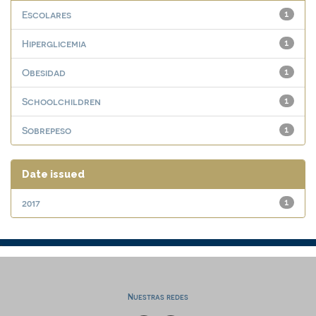
Escolares
1
Hiperglicemia
1
Obesidad
1
Schoolchildren
1
Sobrepeso
1
Date issued
2017
1
Nuestras redes