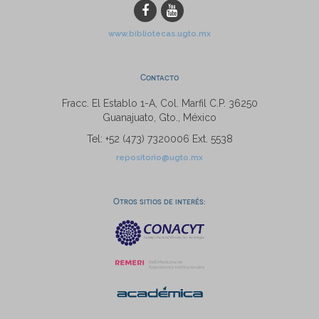
www.bibliotecas.ugto.mx
Contacto
Fracc. El Establo 1-A, Col. Marfil C.P. 36250
Guanajuato, Gto., México
Tel: +52 (473) 7320006 Ext. 5538
repositorio@ugto.mx
Otros sitios de interés: