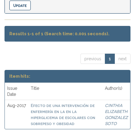
Results 1-1 of 1 (Search time: 0.001 seconds).
previous
1
next
Item hits:
Issue
Title
Author(s)
Date
Efecto de una intervención de
CINTHIA
Aug-2017
enfermería en la en la
ELIZABETH
hiperglicemia de escolares con
GONZALEZ
sobrepeso y obesidad
SOTO