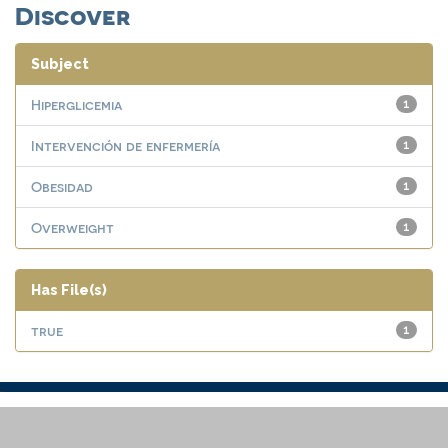
Discover
Subject
Hiperglicemia
1
Intervención de enfermería
1
Obesidad
1
Overweight
1
Has File(s)
true
1