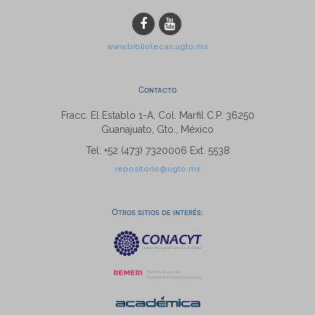
www.bibliotecas.ugto.mx
Contacto
Fracc. El Establo 1-A, Col. Marfil C.P. 36250
Guanajuato, Gto., México
Tel: +52 (473) 7320006 Ext. 5538
repositorio@ugto.mx
Otros sitios de interés: