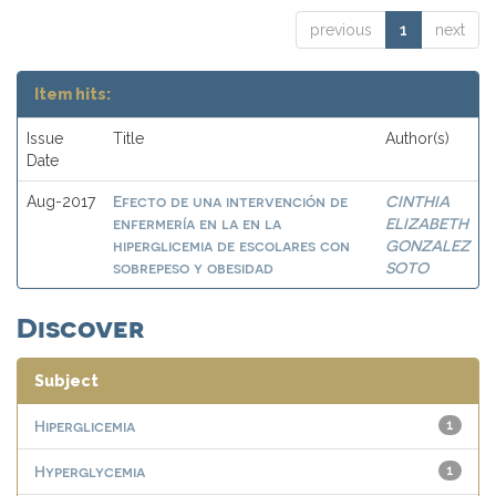
previous
1
next
Item hits:
Issue
Title
Author(s)
Date
Efecto de una intervención de
CINTHIA
Aug-2017
enfermería en la en la
ELIZABETH
hiperglicemia de escolares con
GONZALEZ
sobrepeso y obesidad
SOTO
Discover
Subject
Hiperglicemia
1
Hyperglycemia
1