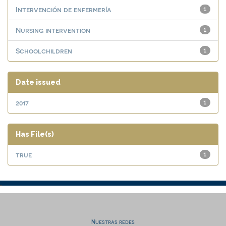
Intervención de enfermería
1
Nursing intervention
1
Schoolchildren
1
Date issued
2017
1
Has File(s)
true
1
Nuestras redes