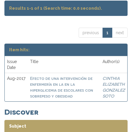
Results 1-1 of 1 (Search time: 0.0 seconds).
previous
1
next
Item hits:
Issue
Title
Author(s)
Date
Efecto de una intervención de
CINTHIA
Aug-2017
enfermería en la en la
ELIZABETH
hiperglicemia de escolares con
GONZALEZ
sobrepeso y obesidad
SOTO
Discover
Subject