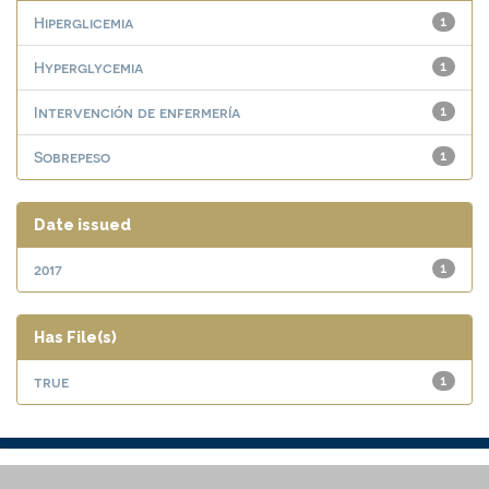
Hiperglicemia
1
Hyperglycemia
1
Intervención de enfermería
1
Sobrepeso
1
Date issued
2017
1
Has File(s)
true
1