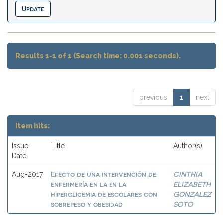
Results 1-1 of 1 (Search time: 0.001 seconds).
previous
1
next
Item hits:
Issue
Title
Author(s)
Date
Efecto de una intervención de
CINTHIA
Aug-2017
enfermería en la en la
ELIZABETH
hiperglicemia de escolares con
GONZALEZ
sobrepeso y obesidad
SOTO