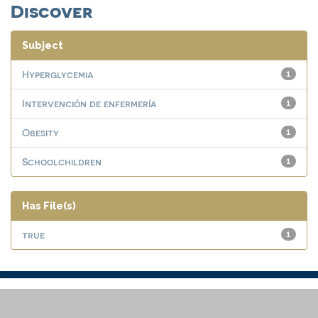
Discover
Subject
Hyperglycemia
1
Intervención de enfermería
1
Obesity
1
Schoolchildren
1
Has File(s)
true
1