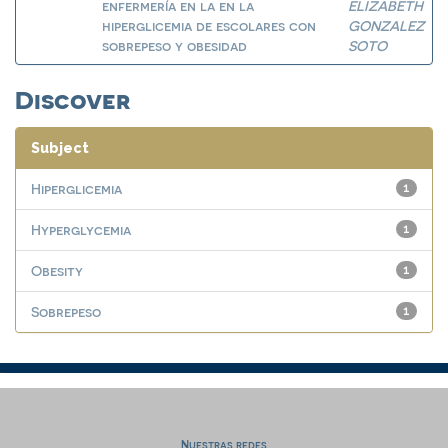
enfermería en la en la
ELIZABETH
hiperglicemia de escolares con
GONZALEZ
sobrepeso y obesidad
SOTO
Discover
Subject
Hiperglicemia
1
Hyperglycemia
1
Obesity
1
Sobrepeso
1
Nuestras redes