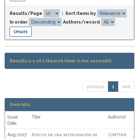
Results/Page
|
Sort items by
In order
Authors/record
Results 1-1 of 1 (Search time: 0.001 seconds).
previous
1
next
Item hits:
Issue
Title
Author(s)
Date
Efecto de una intervención de
CINTHIA
Aug-2017