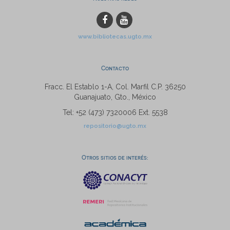
www.bibliotecas.ugto.mx
Contacto
Fracc. El Establo 1-A, Col. Marfil C.P. 36250
Guanajuato, Gto., México
Tel: +52 (473) 7320006 Ext. 5538
repositorio@ugto.mx
Otros sitios de interés: