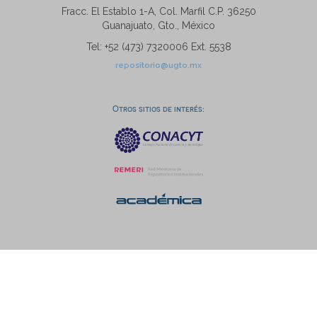
Fracc. El Establo 1-A, Col. Marfil C.P. 36250
Guanajuato, Gto., México
Tel: +52 (473) 7320006 Ext. 5538
repositorio@ugto.mx
Otros sitios de interés: