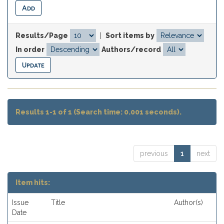
Results/Page
|
Sort items by
In order
Authors/record
Results 1-1 of 1 (Search time: 0.001 seconds).
previous
1
next
Item hits:
Issue
Title
Author(s)
Date