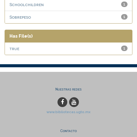
Schoolchildren
1
Sobrepeso
1
Has File(s)
true
1
Nuestras redes
www.bibliotecas.ugto.mx
Contacto