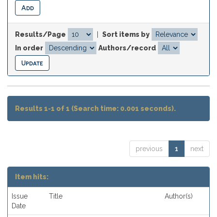
Results/Page
|
Sort items by
In order
Authors/record
Results 1-1 of 1 (Search time: 0.001 seconds).
previous
1
next
Item hits:
Issue
Title
Author(s)
Date