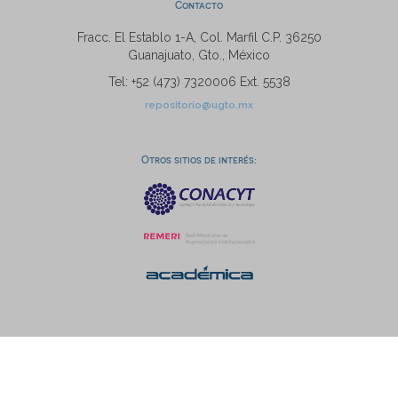
Contacto
Fracc. El Establo 1-A, Col. Marfil C.P. 36250
Guanajuato, Gto., México
Tel: +52 (473) 7320006 Ext. 5538
repositorio@ugto.mx
Otros sitios de interés: