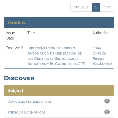
previous
1
next
Item hits:
Issue
Title
Author(s)
Date
Implementación de Disparo
Juan
Dec-2016
Automático de Generación de
Carlos
las Centrales Generadoras
Rivera
Aguamilpa y El Cajón de la CFE
Velázquez
Discover
Subject
Aplicaciones eléctricas
1
Ciencias Económicas
1