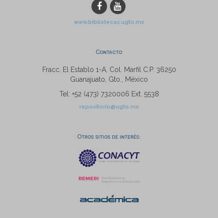
www.bibliotecas.ugto.mx
Contacto
Fracc. El Establo 1-A, Col. Marfil C.P. 36250
Guanajuato, Gto., México
Tel: +52 (473) 7320006 Ext. 5538
repositorio@ugto.mx
Otros sitios de interés: