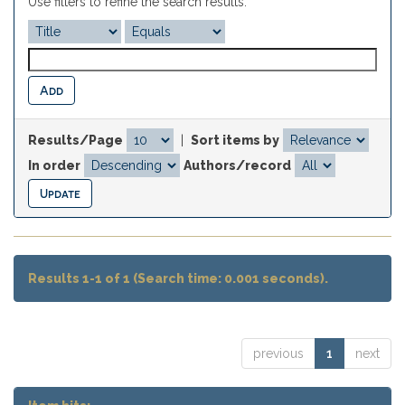
Use filters to refine the search results.
Results/Page
|
Sort items by
In order
Authors/record
Results 1-1 of 1 (Search time: 0.001 seconds).
previous
1
next