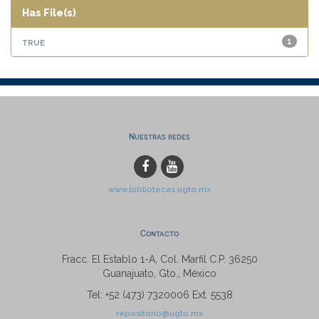
Has File(s)
true
1
Nuestras redes
www.bibliotecas.ugto.mx
Contacto
Fracc. El Establo 1-A, Col. Marfil C.P. 36250
Guanajuato, Gto., México
Tel: +52 (473) 7320006 Ext. 5538
repositorio@ugto.mx