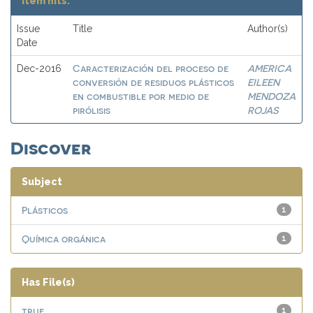
Item hits:
Issue
Title
Author(s)
Date
Caracterización del proceso de
AMERICA
Dec-2016
conversión de residuos plásticos
EILEEN
en combustible por medio de
MENDOZA
pirólisis
ROJAS
Discover
Subject
Plásticos
1
Química orgánica
1
Has File(s)
true
1