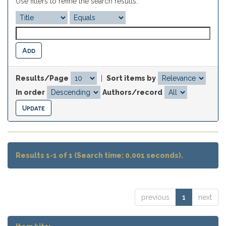
Use filters to refine the search results.
Results/Page
|
Sort items by
In order
Authors/record
Results 1-1 of 1 (Search time: 0.001 seconds).
previous
1
next