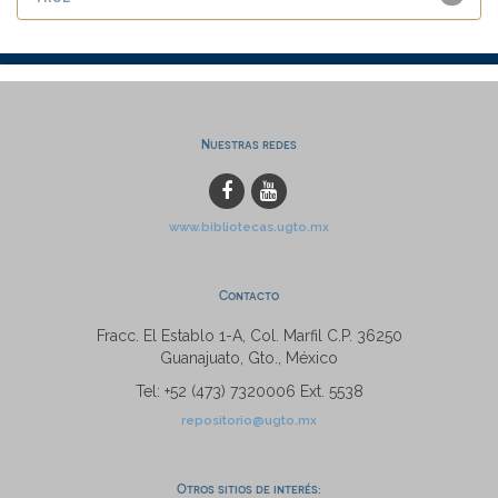
Nuestras redes
www.bibliotecas.ugto.mx
Contacto
Fracc. El Establo 1-A, Col. Marfil C.P. 36250
Guanajuato, Gto., México
Tel: +52 (473) 7320006 Ext. 5538
repositorio@ugto.mx
Otros sitios de interés: