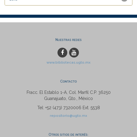
Nuestras redes
www.bibliotecas.ugto.mx
Contacto
Fracc. El Establo 1-A, Col. Marfil C.P. 36250
Guanajuato, Gto., México
Tel: +52 (473) 7320006 Ext. 5538
repositorio@ugto.mx
Otros sitios de interés: