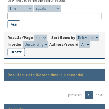
Use filters to refine the search results.
Results/Page
|
Sort items by
In order
Authors/record
Results 1-1 of 1 (Search time: 0.0 seconds).
previous
1
next