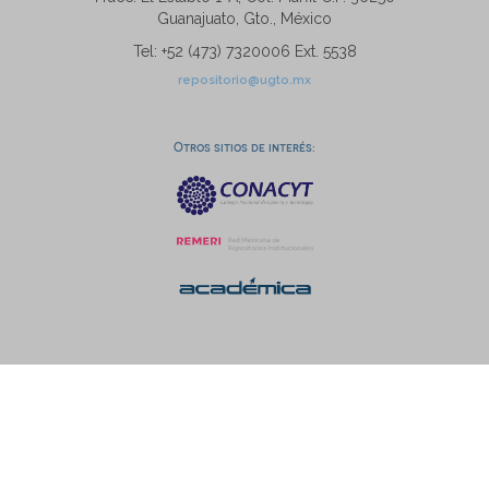
Guanajuato, Gto., México
Tel: +52 (473) 7320006 Ext. 5538
repositorio@ugto.mx
Otros sitios de interés: