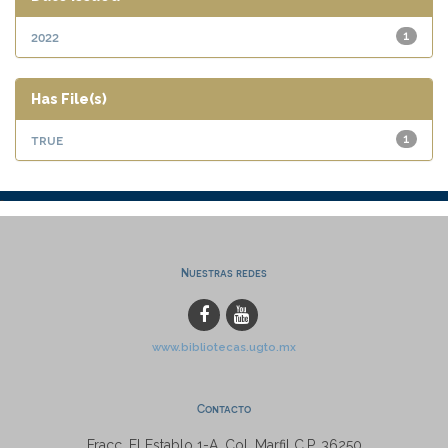
2022
1
Has File(s)
true
1
Nuestras redes
www.bibliotecas.ugto.mx
Contacto
Fracc. El Establo 1-A, Col. Marfil C.P. 36250