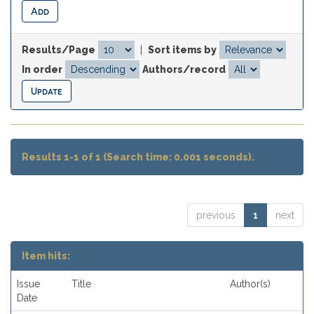
Results/Page
|
Sort items by
In order
Authors/record
Results 1-1 of 1 (Search time: 0.001 seconds).
previous
1
next
Item hits:
Issue
Title
Author(s)
Date