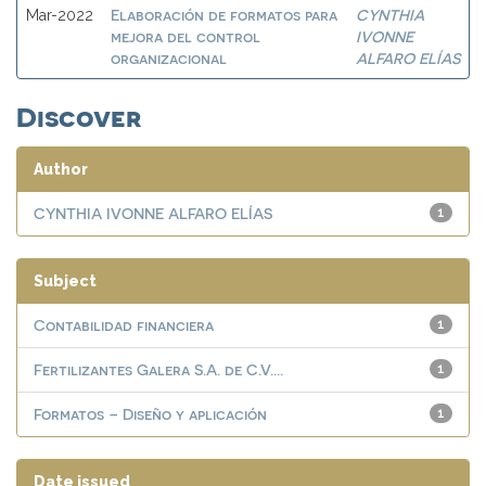
Elaboración de formatos para
CYNTHIA
Mar-2022
mejora del control
IVONNE
organizacional
ALFARO ELÍAS
Discover
Author
CYNTHIA IVONNE ALFARO ELÍAS
1
Subject
Contabilidad financiera
1
Fertilizantes Galera S.A. de C.V....
1
Formatos – Diseño y aplicación
1
Date issued