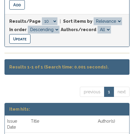
Results/Page
|
Sort items by
In order
Authors/record
Results 1-1 of 1 (Search time: 0.001 seconds).
previous
1
next
Item hits:
Issue
Title
Author(s)
Date