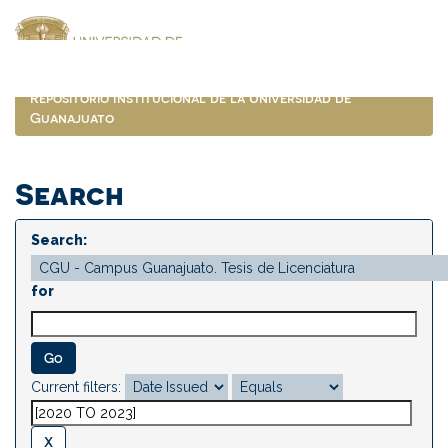
Skip
navigation
Repositorio Institucional de la Universidad de
Guanajuato
Search
Search:
for
Current filters: