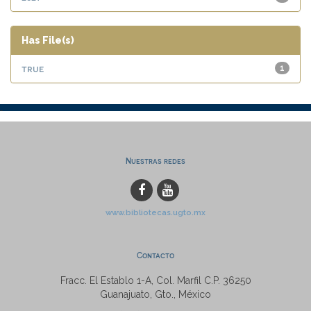
Has File(s)
true
1
Nuestras redes
www.bibliotecas.ugto.mx
Contacto
Fracc. El Establo 1-A, Col. Marfil C.P. 36250
Guanajuato, Gto., México