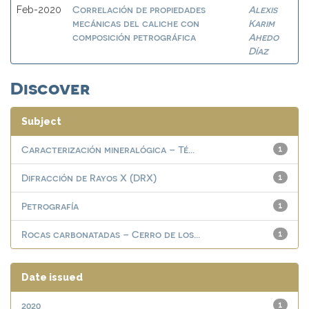
Correlación de propiedades
Alexis
Feb-2020
mecánicas del caliche con
Karim
composición petrográfica
Ahedo
Díaz
Discover
Subject
Caracterización mineralógica – Té...
1
Difracción de Rayos X (DRX)
1
Petrografía
1
Rocas carbonatadas – Cerro de los...
1
Date issued
2020
1