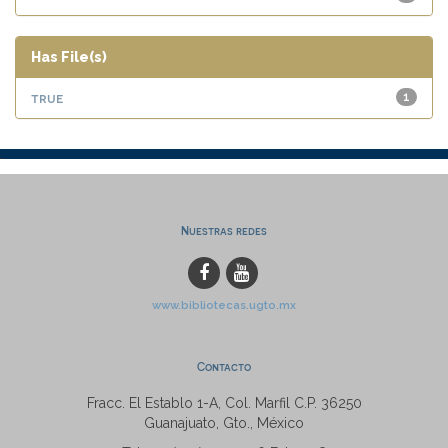
Has File(s)
true
1
Nuestras redes
www.bibliotecas.ugto.mx
Contacto
Fracc. El Establo 1-A, Col. Marfil C.P. 36250
Guanajuato, Gto., México