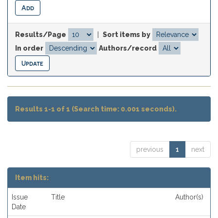
Results/Page
|
Sort items by
In order
Authors/record
Results 1-1 of 1 (Search time: 0.001 seconds).
previous
1
next
Item hits:
Issue
Title
Author(s)
Date