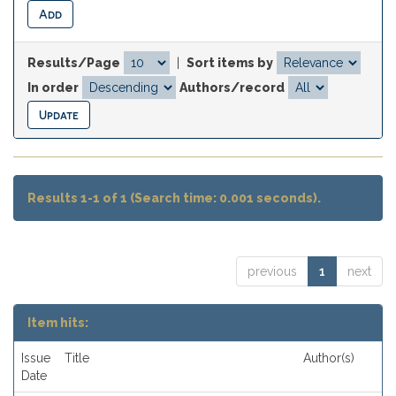
Results/Page
|
Sort items by
In order
Authors/record
Results 1-1 of 1 (Search time: 0.001 seconds).
previous
1
next
Item hits:
Issue
Title
Author(s)
Date