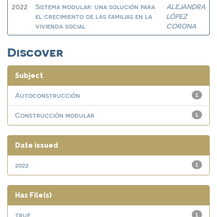
Sistema modular: una solución para
ALEJANDRA
2022
el crecimiento de las familias en la
LÓPEZ
vivienda social
CORONA
Discover
Subject
Autoconstrucción
1
Construcción modular
1
Date issued
2022
1
Has File(s)
true
1