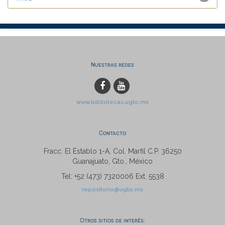
Nuestras redes
www.bibliotecas.ugto.mx
Contacto
Fracc. El Establo 1-A, Col. Marfil C.P. 36250
Guanajuato, Gto., México
Tel: +52 (473) 7320006 Ext. 5538
repositorio@ugto.mx
Otros sitios de interés: