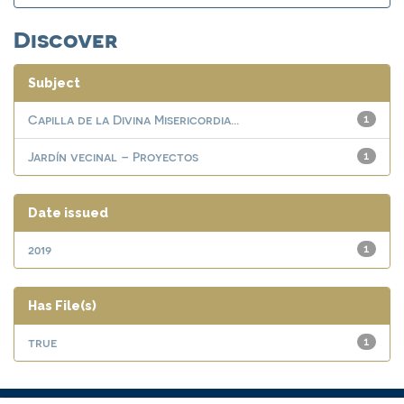
Discover
Subject
Capilla de la Divina Misericordia...
1
Jardín vecinal – Proyectos
1
Date issued
2019
1
Has File(s)
true
1