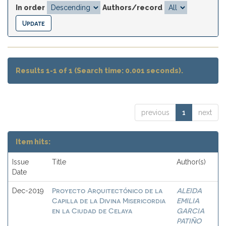
In order
Authors/record
Results 1-1 of 1 (Search time: 0.001 seconds).
previous
1
next
Item hits:
Issue
Title
Author(s)
Date
Proyecto Arquitectónico de la
ALEIDA
Dec-2019
Capilla de la Divina Misericordia
EMILIA
en la Ciudad de Celaya
GARCIA
PATIÑO