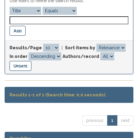
Use filters to refine the search results.
Results/Page
|
Sort items by
In order
Authors/record
Results 1-1 of 1 (Search time: 0.0 seconds).
previous
1
next