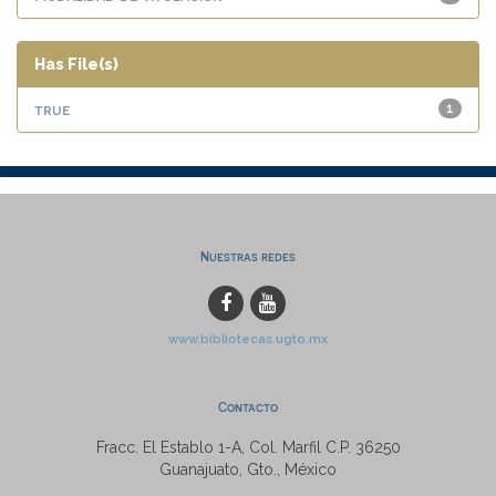
Has File(s)
true
1
Nuestras redes
www.bibliotecas.ugto.mx
Contacto
Fracc. El Establo 1-A, Col. Marfil C.P. 36250
Guanajuato, Gto., México