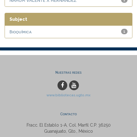
NAHUM VALENTE X HERNANDEZ
1
Subject
Bioquímica
1
Nuestras redes
www.bibliotecas.ugto.mx
Contacto
Fracc. El Establo 1-A, Col. Marfil C.P. 36250
Guanajuato, Gto., México