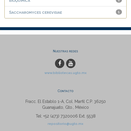
Bioquímica
1
Saccharomyces cerevisiae
1
Nuestras redes
www.bibliotecas.ugto.mx
Contacto
Fracc. El Establo 1-A, Col. Marfil C.P. 36250
Guanajuato, Gto., México
Tel: +52 (473) 7320006 Ext. 5538
repositorio@ugto.mx