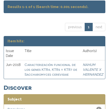
Results 1-1 of 1 (Search time: 0.001 seconds).
previous
1
next
Item hits:
Issue
Title
Author(s)
Date
Caracterización funcional de
NAHUM
Jun-2018
los genes KTR4, KTR5 y KTR7 de
VALENTE X
Saccharomyces cerevisiae
HERNANDEZ
Discover
Subject